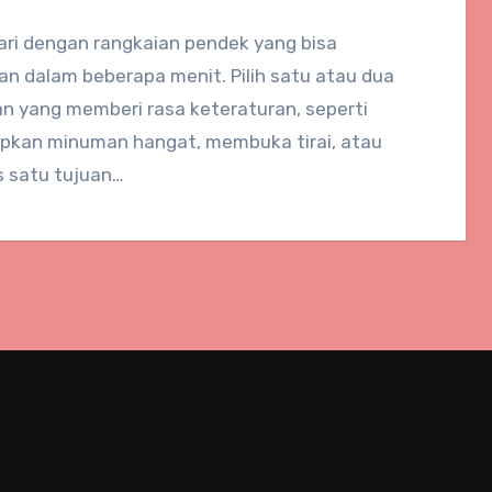
ari dengan rangkaian pendek yang bisa
an dalam beberapa menit. Pilih satu atau dua
an yang memberi rasa keteraturan, seperti
pkan minuman hangat, membuka tirai, atau
s satu tujuan…