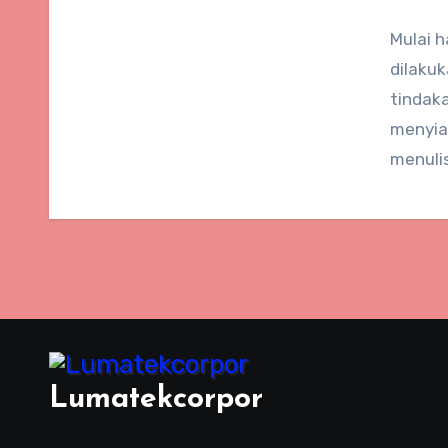
Mulai h
dilakuk
tindak
menyia
menuli
Lumatekcorpor