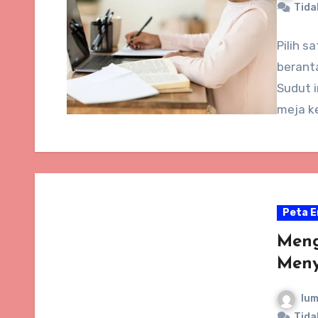
Tida
Pilih s
berant
Sudut i
meja ke
Peta E
Meng
Meny
lum
Tida