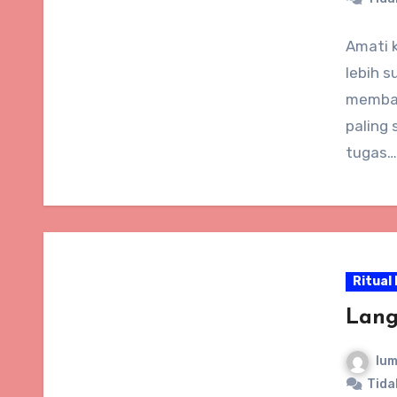
Amati 
lebih s
memban
paling 
tugas…
Ritual 
Lang
lum
Tida